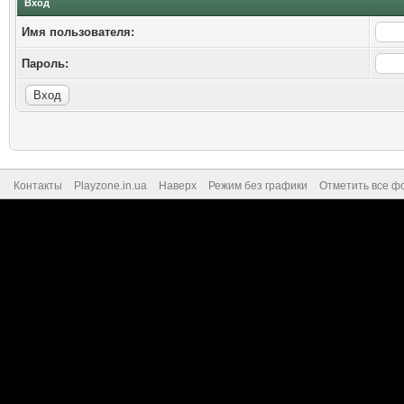
Вход
Имя пользователя:
Пароль:
Контакты
Playzone.in.ua
Наверх
Режим без графики
Отметить все ф