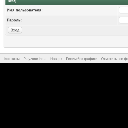
Вход
Имя пользователя:
Пароль:
Контакты
Playzone.in.ua
Наверх
Режим без графики
Отметить все ф