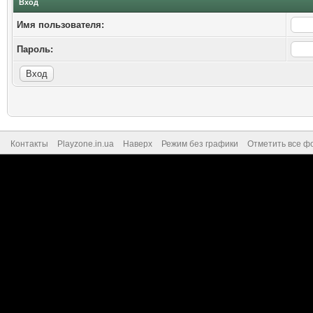
Вход
Имя пользователя:
Пароль:
Контакты
Playzone.in.ua
Наверх
Режим без графики
Отметить все ф