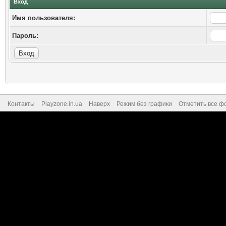
Вход
Имя пользователя:
Пароль:
Контакты
Playzone.in.ua
Наверх
Режим без графики
Отметить все ф