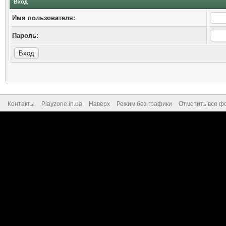
Вход
Имя пользователя:
Пароль:
Контакты
Playzone.in.ua
Наверх
Режим без графики
Отметить все ф