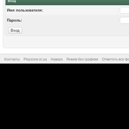
Вход
Имя пользователя:
Пароль:
Контакты
Playzone.in.ua
Наверх
Режим без графики
Отметить все ф