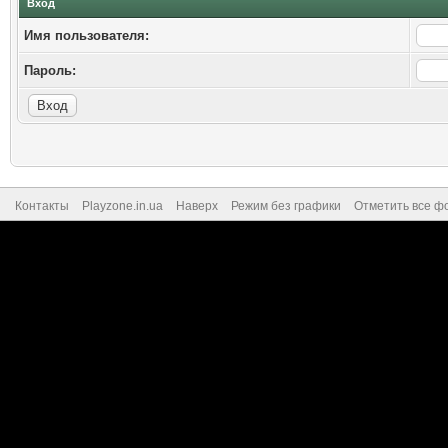
Вход
Имя пользователя:
Пароль:
Контакты
Playzone.in.ua
Наверх
Режим без графики
Отметить все ф