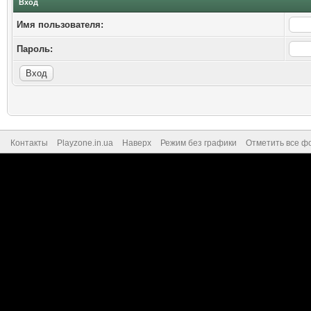
Вход
Имя пользователя:
Пароль:
Контакты
Playzone.in.ua
Наверх
Режим без графики
Отметить все ф