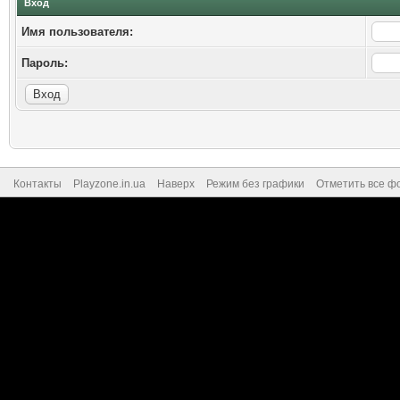
Вход
Имя пользователя:
Пароль:
Контакты
Playzone.in.ua
Наверх
Режим без графики
Отметить все ф