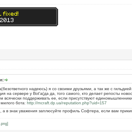
л:
а(безответного надеюсь) я со своими друзьями, а так же с гильдие
ия на сервере у Bot'a(да да, того самого, кто делает репосты нов
ем всячески поддерживать ее, если присутствуют единомышленники
 милого бота:
http://mcraft.dp.ua/reputation.php?uid=157
а, а в знак уважения заплюсуйте профиль Софтера, если вам прики