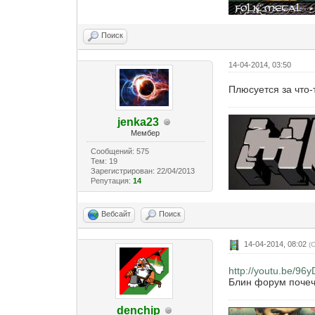
Поиск
14-04-2014, 03:50
Плюсуется за что-
jenka23
Мембер
Сообщений: 575
Тем: 19
Зарегистрирован: 22/04/2013
Репутация:
14
Вебсайт
Поиск
14-04-2014, 08:02
(
http://youtu.be/96
Блин форум почече
denchip