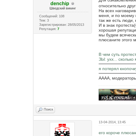
denchip
относительно други
Шведский викинг
На всех наговарив
меня, и по моему
Сообщений: 108
так же есть люди,
Тем: 3
Зарегистрирован: 28/05/2013
И в знак протеста
Репутация:
7
хорошая репутация
мы будем всяческ
плюсаните этого м
В чем суть протес
ЗЫ: ухх... сколько
я потерял кнопочку
АААА, модераторы
Поиск
13-04-2014, 13:45
его короче плюсан