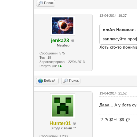
Поиск
13-04-2014, 19:27
omAn Написал:
заплюсуйте про
jenka23
Мембер
Хоть кто-то понима
Сообщений: 575
Тем: 19
Зарегистрирован: 22/04/2013
Репутация:
14
Вебсайт
Поиск
13-04-2014, 21:52
Дааа... А у бота с
.?_?/.$1%#$6_()*
Hunter01
3 года с вами ^^
Сообщений: 1,238