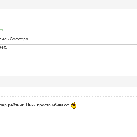
филь Софтера
ет...
упер рейтинг! Ники просто убивают.