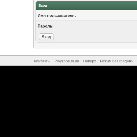
Вход
Имя пользователя:
Пароль:
Контакты
Playzone.in.ua
Наверх
Режим без графики