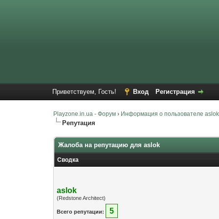
Приветствуем, Гость!
Вход
Регистрация
Playzone.in.ua - Форум
›
Информация о пользователе aslo
Репутация
Жалоба на репутацию для aslok
Сводка
aslok
(Redstone Architect)
5
Всего репутации: