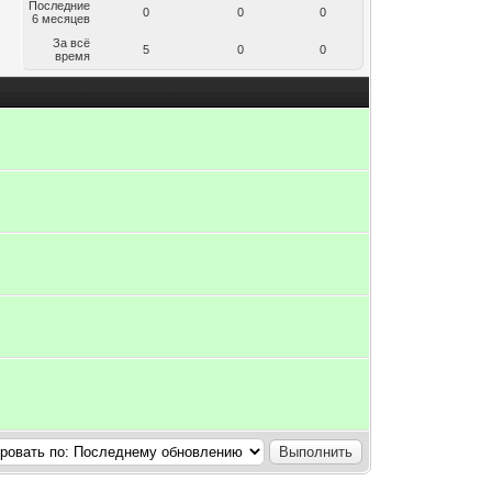
Последние
0
0
0
6 месяцев
За всё
5
0
0
время