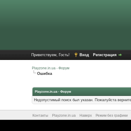
Приветствуем, Гость!
Вход
Регистрация
Playzone.in.ua - Форум
Ошибка
Playzone.in.ua - Форум
Недопустимый поиск был указан. Пожалуйста верните
Контакты
Playzone.in.ua
Наверх
Режим без графики