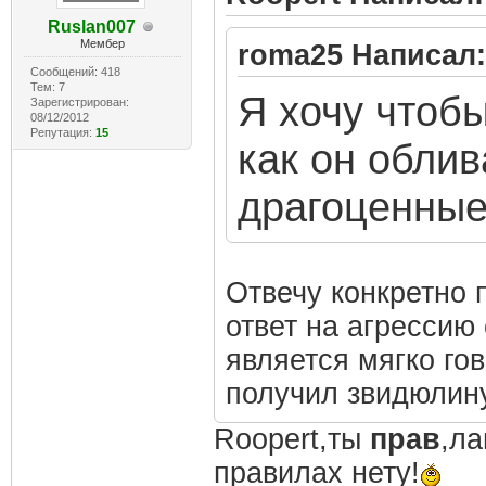
Ruslan007
Мембер
roma25 Написал:
Сообщений: 418
Тем: 7
Я хочу чтобы
Зарегистрирован:
08/12/2012
Репутация:
15
как он облив
драгоценные 
Отвечу конкретно 
ответ на агрессию 
является мягко гов
получил звидюлину
Roopert,ты
прав
,ла
правилах нету!