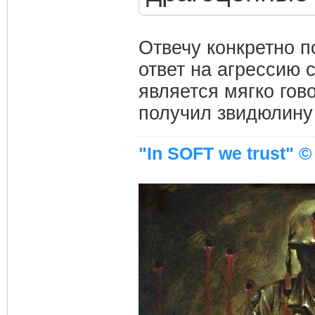
Отвечу конкретно п
ответ на агрессию 
является мягко гов
получил звидюлину 
"In SOFT we trust" ©