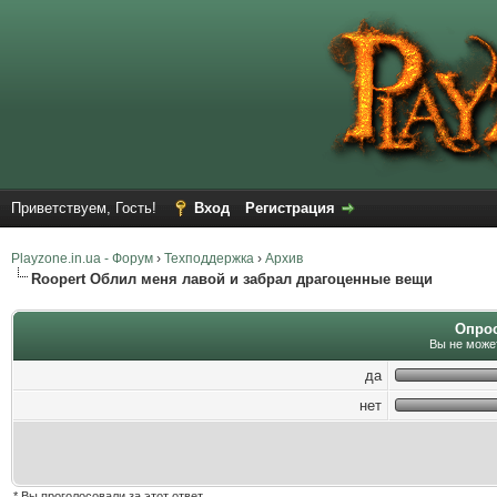
Приветствуем, Гость!
Вход
Регистрация
Playzone.in.ua - Форум
›
Техподдержка
›
Архив
Roopert Облил меня лавой и забрал драгоценные вещи
Опрос:
Вы не может
да
нет
* Вы проголосовали за этот ответ.