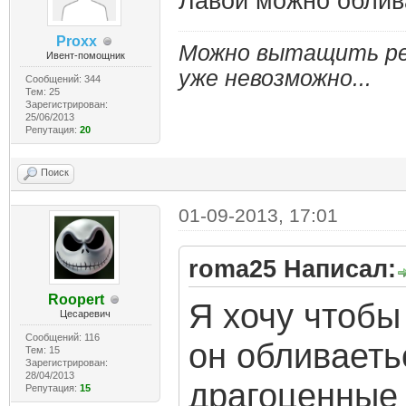
Лавой можно облива
Proxx
Можно вытащить реб
Ивент-помощник
уже невозможно...
Сообщений: 344
Тем: 25
Зарегистрирован:
25/06/2013
Репутация:
20
Поиск
01-09-2013, 17:01
roma25 Написал:
Roopert
Я хочу чтобы 
Цесаревич
Сообщений: 116
он обливаеть
Тем: 15
Зарегистрирован:
28/04/2013
драгоценные в
Репутация:
15