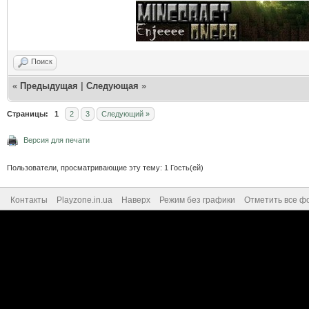
Поиск
«
Предыдущая
|
Следующая
»
Страницы:
1
2
3
Следующий »
Версия для печати
Пользователи, просматривающие эту тему: 1 Гость(ей)
Контакты
Playzone.in.ua
Наверх
Режим без графики
Отметить все ф