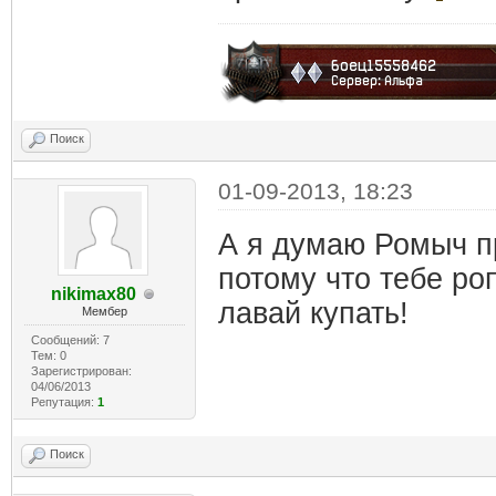
Поиск
01-09-2013, 18:23
А я думаю Ромыч п
потому что тебе ро
nikimax80
лавай купать!
Мембер
Сообщений: 7
Тем: 0
Зарегистрирован:
04/06/2013
Репутация:
1
Поиск