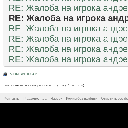
RE: Жалоба на игрока андр
RE: Жалоба на игрока анд
RE: Жалоба на игрока андр
RE: Жалоба на игрока андр
RE: Жалоба на игрока андр
RE: Жалоба на игрока андр
Версия для печати
Пользователи, просматривающие эту тему: 1 Гость(ей)
Контакты
Playzone.in.ua
Наверх
Режим без графики
Отметить все ф