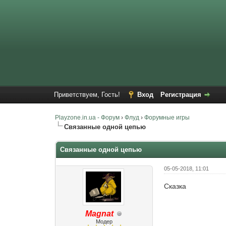
Приветствуем, Гость!
Вход
Регистрация
Playzone.in.ua - Форум
›
Флуд
›
Форумные игры
Связанные одной цепью
Связанные одной цепью
05-05-2018, 11:01
Сказка
Magnat
Модер