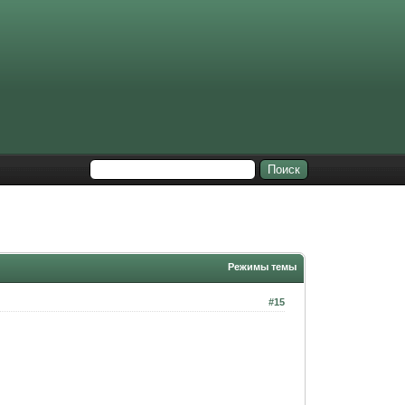
Режимы темы
#15