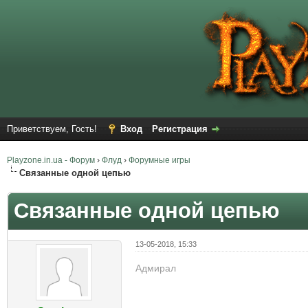
Приветствуем, Гость!
Вход
Регистрация
Playzone.in.ua - Форум
›
Флуд
›
Форумные игры
Связанные одной цепью
Связанные одной цепью
13-05-2018, 15:33
Адмирал