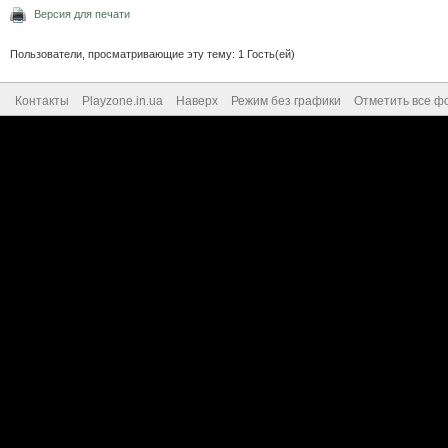
Версия для печати
Пользователи, просматривающие эту тему: 1 Гость(ей)
Контакты
Playzone.in.ua
Наверх
Режим без графики
Отметить все ф