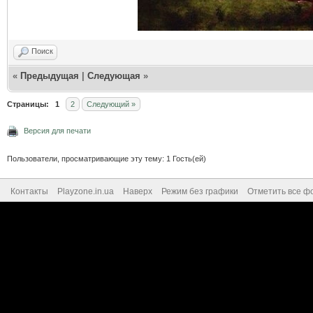
Поиск
«
Предыдущая
|
Следующая
»
Страницы:
1
2
Следующий »
Версия для печати
Пользователи, просматривающие эту тему: 1 Гость(ей)
Контакты
Playzone.in.ua
Наверх
Режим без графики
Отметить все ф