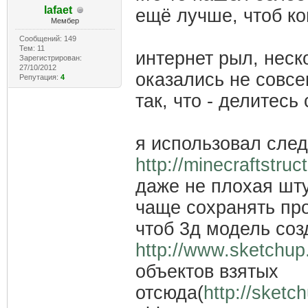
lafaet
ещё лучше, чтоб ко
Мембер
Сообщений: 149
Тем: 11
интернет рыл, неск
Зарегистрирован:
27/10/2012
оказались не совсе
Репутация:
4
так, что - делитесь
я использовал сле
http://minecraftstru
даже не плохая шту
чаще сохранять про
чтоб 3д модель соз
http://www.sketchup
объектов взятых
отсюда(
http://sket