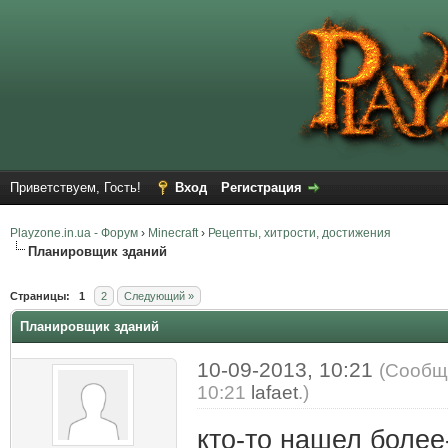
Приветствуем, Гость!
Вход
Регистрация
Playzone.in.ua - Форум
›
Minecraft
›
Рецепты, хитрости, достижения
Планировщик зданий
Страницы:
1
2
Следующий »
Планировщик зданий
10-09-2013, 10:21
(Сообщ
10:21
lafaet
.)
кто-то нашел боле