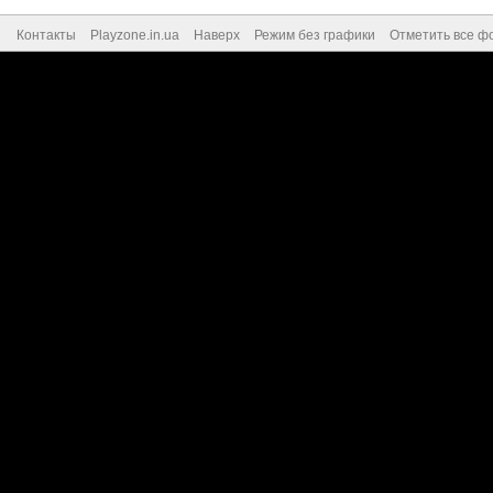
Контакты
Playzone.in.ua
Наверх
Режим без графики
Отметить все ф