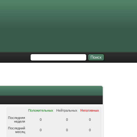
Положительных
Нейтральных
Негативных
Последняя
0
0
0
неделя
Последний
0
0
0
месяц