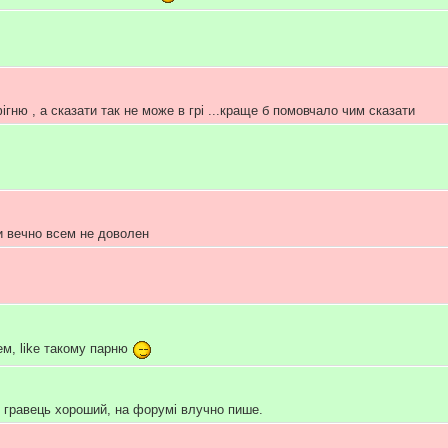
ігню , а сказати так не може в грі ...краще б помовчало чим сказати
 и вечно всем не доволен
м, like такому парню
 гравець хороший, на форумі влучно пише.