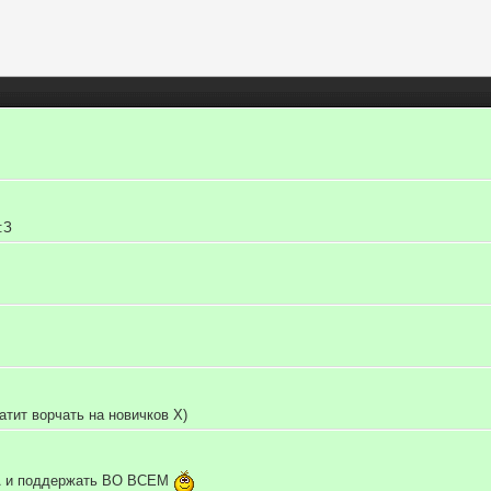
:З
8
тит ворчать на новичков Х)
А и поддержать ВО ВСЕМ