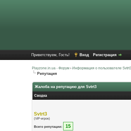
Приветствуем, Гость!
Вход
Регистрация
Playzone.in.ua - Форум
›
Информация о пользователе Svtrt
Репутация
Жалоба на репутацию для Svtrt3
Сводка
Svtrt3
(ViP-игрок)
15
Всего репутации: