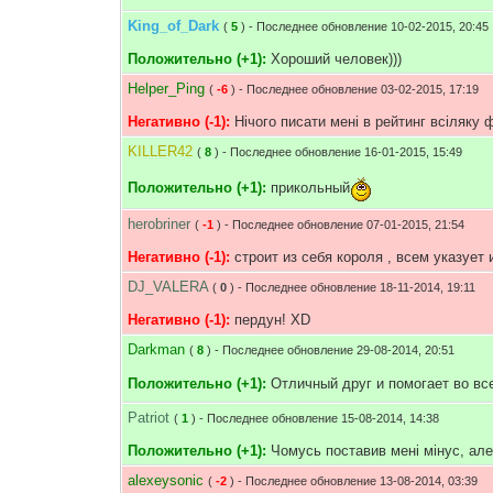
King_of_Dark
(
5
) - Последнее обновление 10-02-2015, 20:45
Положительно (+1):
Хороший человек)))
Helper_Ping
(
-6
) - Последнее обновление 03-02-2015, 17:19
Негативно (-1):
Нічого писати мені в рейтинг всіляку ф
KILLER42
(
8
) - Последнее обновление 16-01-2015, 15:49
Положительно (+1):
прикольный
herobriner
(
-1
) - Последнее обновление 07-01-2015, 21:54
Негативно (-1):
строит из себя короля , всем указует
DJ_VALERA
(
0
) - Последнее обновление 18-11-2014, 19:11
Негативно (-1):
пердун! XD
Darkman
(
8
) - Последнее обновление 29-08-2014, 20:51
Положительно (+1):
Отличный друг и помогает во все
Patriot
(
1
) - Последнее обновление 15-08-2014, 14:38
Положительно (+1):
Чомусь поставив мені мінус, але
alexeysonic
(
-2
) - Последнее обновление 13-08-2014, 03:39