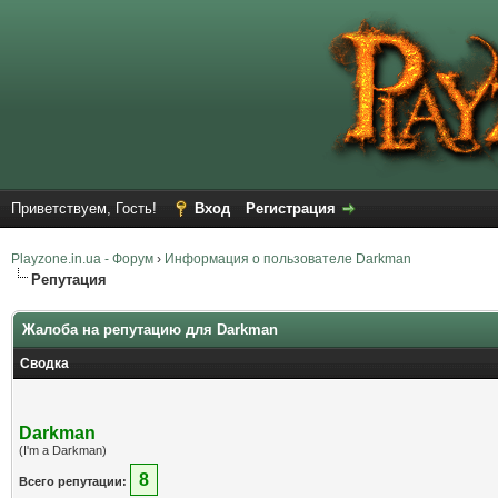
Приветствуем, Гость!
Вход
Регистрация
Playzone.in.ua - Форум
›
Информация о пользователе Darkman
Репутация
Жалоба на репутацию для Darkman
Сводка
Darkman
(I'm a Darkman)
8
Всего репутации: