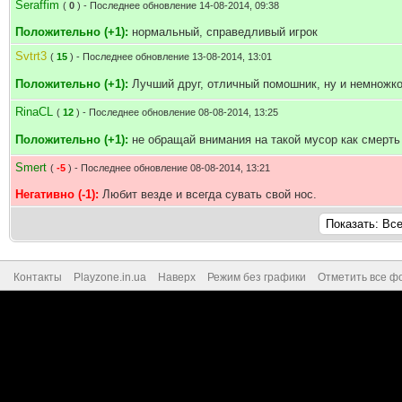
Seraffim
(
0
) - Последнее обновление 14-08-2014, 09:38
Положительно (+1):
нормальный, справедливый игрок
Svtrt3
(
15
) - Последнее обновление 13-08-2014, 13:01
Положительно (+1):
Лучший друг, отличный помошник, ну и немножк
RinaCL
(
12
) - Последнее обновление 08-08-2014, 13:25
Положительно (+1):
не обращай внимания на такой мусор как смерт
Smert
(
-5
) - Последнее обновление 08-08-2014, 13:21
Негативно (-1):
Любит везде и всегда сувать свой нос.
Контакты
Playzone.in.ua
Наверх
Режим без графики
Отметить все ф