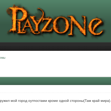
лемы
окружил мой город оутпостами кроме одной стороны(Там край мира