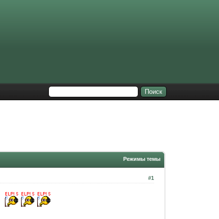
Режимы темы
#1
).