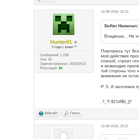
12-08-2016, 15:15
Softer Написал:
Владюша... Не х
Hunter01
3 года с вами ^^
Повторюсь тут. Вс
Сообщений: 1,238
моё действия прос
Тем: 56
спиной, строит что
Зарегистрирован: 16/02/2013
и возмездие приле
Репутация:
25
той стороны того 
внимания не оста
P. S. А заголовок
.?_?/.$1%#$6_()*
Вебсайт
Поиск
12-08-2016, 15:27