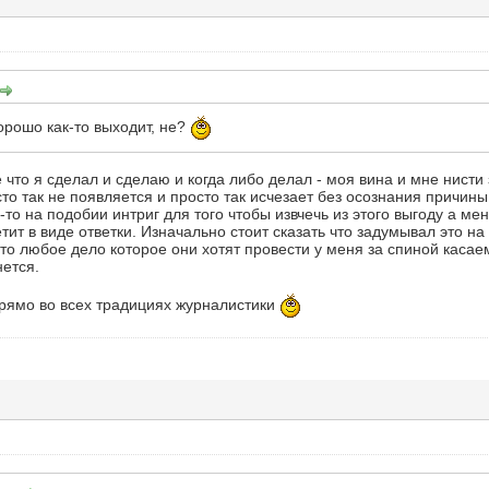
орошо как-то выходит, не?
е что я сделал и сделаю и когда либо делал - моя вина и мне нисти 
то так не появляется и просто так исчезает без осознания причины
-то на подобии интриг для того чтобы извчечь из этого выгоду а мен
тит в виде ответки. Изначально стоит сказать что задумывал это н
что любое дело которое они хотят провести у меня за спиной касае
нется.
 прямо во всех традициях журналистики