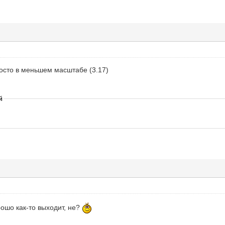
росто в меньшем масштабе (3.17)
й
ошо как-то выходит, не?