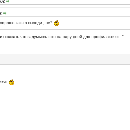
ал:
л:
хорошо как-то выходит, не?
ит сказать что задумывал это на пару дней для профилактики..."
ветки