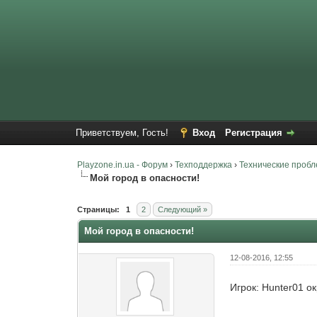
Приветствуем, Гость!
Вход
Регистрация
Playzone.in.ua - Форум
›
Техподдержка
›
Технические проб
Мой город в опасности!
Страницы:
1
2
Следующий »
Мой город в опасности!
12-08-2016, 12:55
Игрок: Hunter01 