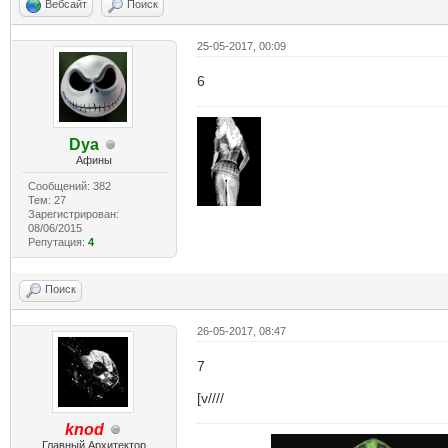
Вебсайт
Поиск
25-05-2017, 00:09
6
Dya
Афины
Сообщений: 382
Тем: 27
Зарегистрирован:
08/06/2015
Репутация:
4
Поиск
26-05-2017, 08:47
7
[v////
knod
Главный Архитектор