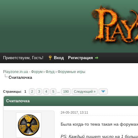
Приветствуем, Гость!
Вход
Регистрация
Playzone.in.ua - Форум
›
Флуд
›
Форумные игры
Считалочка
Страницы:
1
2
3
4
5
...
190
Следующий »
Считалочка
24-05-2017, 13:11
Была когда-то тема такая на форума
PS: Каждый пишет число на 1 боль