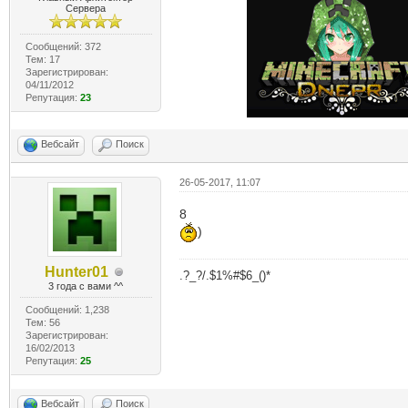
Сервера
Сообщений: 372
Тем: 17
Зарегистрирован:
04/11/2012
Репутация:
23
Вебсайт
Поиск
26-05-2017, 11:07
8
)
Hunter01
.?_?/.$1%#$6_()*
3 года с вами ^^
Сообщений: 1,238
Тем: 56
Зарегистрирован:
16/02/2013
Репутация:
25
Вебсайт
Поиск