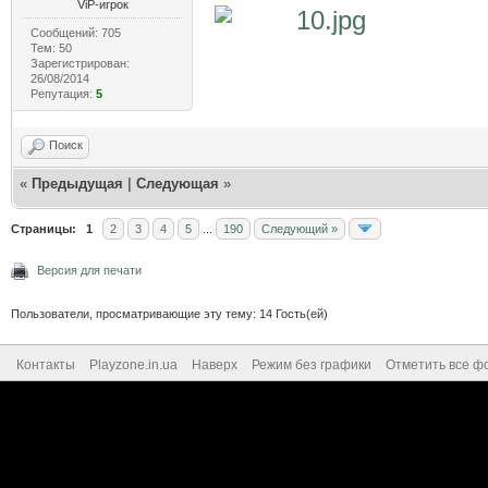
ViP-игрок
10.jpg
(Размер: 
Сообщений: 705
Тем: 50
Зарегистрирован:
26/08/2014
Репутация:
5
Поиск
«
Предыдущая
|
Следующая
»
Страницы:
1
2
3
4
5
...
190
Следующий »
Версия для печати
Пользователи, просматривающие эту тему: 14 Гость(ей)
Контакты
Playzone.in.ua
Наверх
Режим без графики
Отметить все ф