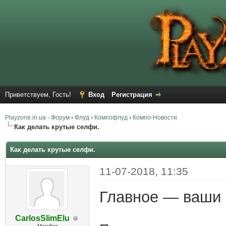
Приветствуем, Гость!
Вход
Регистрация
Playzone.in.ua - Форум
›
Флуд
›
Компофлуд
›
Компо-Новости
Как делать крутые селфи.
Как делать крутые селфи.
11-07-2018, 11:35
Главное — ваши
CarlosSlimElu