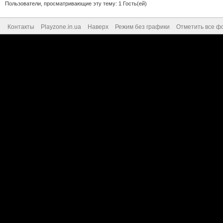
Пользователи, просматривающие эту тему: 1 Гость(ей)
Контакты
Playzone.in.ua
Наверх
Режим без графики
Отметить все ф