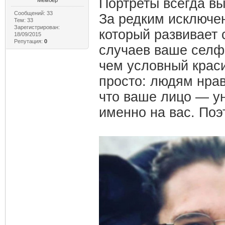
Портреты всегда в
Мембер
Сообщений: 33
За редким исключе
Тем: 33
Зарегистрирован:
который развивает с
18/09/2015
Репутация:
0
случаев ваше селф
чем условный краси
просто: людям нрав
что ваше лицо — у
именно на вас. Поэ