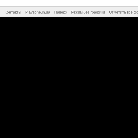
Контакты
Playzone.in.ua
Наверх
Режим без графики
Отметить все ф