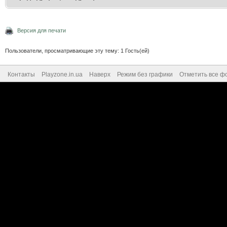
Версия для печати
Пользователи, просматривающие эту тему: 1 Гость(ей)
Контакты
Playzone.in.ua
Наверх
Режим без графики
Отметить все ф