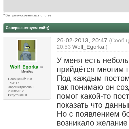
* Вы проголосовали за этот ответ.
Совершенствуем сайт;)
26-02-2013, 20:47
(Сообщ
20:53
Wolf_Egorka
.)
У меня есть небол
Wolf_Egorka
прийдётся многим 
Мембер
Под каждым постом,
Сообщений: 198
Тем: 17
так понимаю он соз
Зарегистрирован:
20/08/2012
помог какой-то пос
Репутация:
0
показать что данны
Но с появлением б
возникало желание