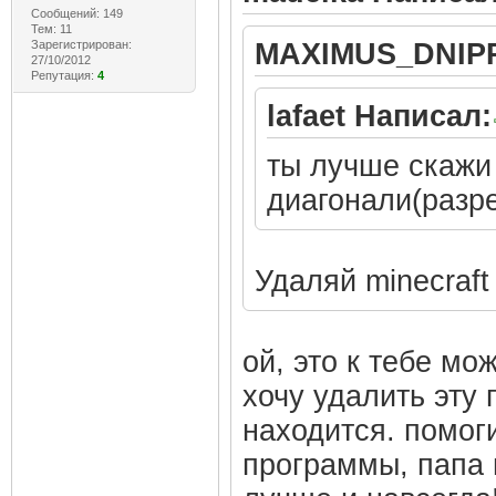
Сообщений: 149
Тем: 11
Зарегистрирован:
MAXIMUS_DNIPR
27/10/2012
Репутация:
4
lafaet Написал:
ты лучше скажи 
диагонали(разрез
Удаляй minecraft
ой, это к тебе м
хочу удалить эту 
находится. помоги
программы, папа 