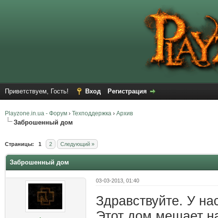
Приветствуем, Гость!
Вход
Регистрация
Playzone.in.ua - Форум
›
Техподдержка
›
Архив
Заброшенный дом
Страницы:
1
2
Следующий »
Заброшенный дом
03-03-2013, 01:40
Здравствуйте. У на
Этот дом мешает на