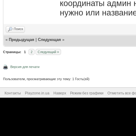
координаты админ н
нужно или название
Поиск
«
Предыдущая
|
Следующая
»
Страницы:
1
2
Следующий »
Версия для печати
Пользователи, просматривающие эту тему: 1 Гость(ей)
Контакты
Playzone.in.ua
Наверх
Режим без графики
Отметить все ф