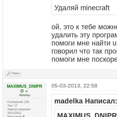
Удаляй minecraft
ой, это к тебе мож
удалить эту програ
помоги мне найти u
говорил что так пр
помоги мне поскоре
Поиск
05-03-2013, 22:58
MAXIMUS_DNIPR
O
Мембер
madelka Написал
Сообщений: 239
Тем: 17
Зарегистрирован:
18/12/2012
MAXIMUS_DNIPR
Репутация:
6