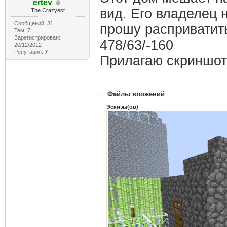
ertev
вид. Его владелец 
The Crazyest
Сообщений: 31
прошу расприватить
Тем: 7
Зарегистрирован:
478/63/-160
20/12/2012
Репутация:
7
Прилагаю скриншот
Файлы вложений
Эскизы(ов)