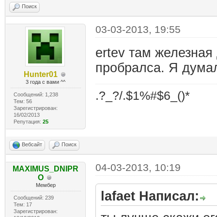
Поиск
03-03-2013, 19:55
ertev там железная 
пробралса. Я дума
Hunter01
3 года с вами ^^
.?_?/.$1%#$6_()*
Сообщений: 1,238
Тем: 56
Зарегистрирован:
16/02/2013
Репутация:
25
Вебсайт
Поиск
04-03-2013, 10:19
MAXIMUS_DNIPR
O
Мембер
lafaet Написал:
Сообщений: 239
Тем: 17
Зарегистрирован: