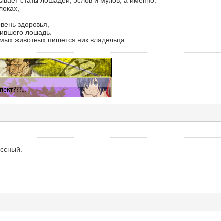
ывает статы лошадей, ослов и мулов, а именно:
локах,
вень здоровья,
чившего лошадь.
емых животных пишется ник владельца.
ассный.