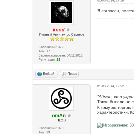
01-08-2014, 17:18
Я согласен, поле
knod
Главный Архитектор Сервера
Сообщений: 372
Тем: 17
Зарегистрирован: 04/11/2012
Репутация:
23
Вебсайт
Поиск
01-08-2014, 17:52
"Админ, кто украл
Такое бывало не
К тому же торговл
характеристики. К
omAn
ILOD
Сообщений: 379
Тем: 29