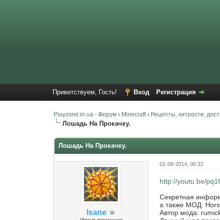
Приветствуем, Гость!
Вход
Регистрация
Playzone.in.ua - Форум
›
Minecraft
›
Рецепты, хитрости, дос
Лошадь На Прокачку.
Лошадь На Прокачку.
01-08-2014, 00:32
http://youtu.be/pq
Секретная информ
а также МОД: Horse
Isane
Автор мода: rumic