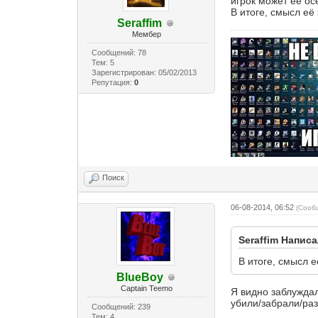
игрок может её осе
В итоге, смысл её 
Seraffim
Мембер
Сообщений: 78
Тем: 5
Зарегистрирован: 05/02/2013
Репутация:
0
Поиск
06-08-2014, 06:52
(Сооб
Seraffim Написа
В итоге, смысл е
BlueBoy
Captain Teemo
Я видно заблуждал
убили/забрали/раз
Сообщений: 239
Тем: 4