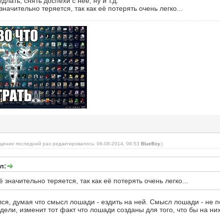
длать, снять доспехи с неё, ну и т.д.
значительно теряется, так как её потерять очень легко...
щение последний раз редактировалось: 06-08-2014, 06:53
BlueBoy
.)
л:
ё значительно теряется, так как её потерять очень легко...
ся, думая что смысл лошади - ездить на ней. Смысл лошади - не по
дели, изменит тот факт что лошади созданы для того, что бы на ни