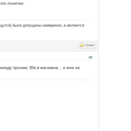
это понятие.
тыщутся) были допущены намеренно, и являются
Ответ
#8
между прочим, 80к в магазине... и мне не