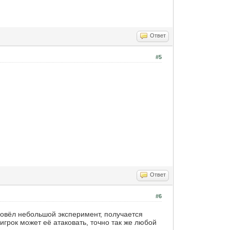
Ответ
#5
Ответ
#6
провёл небольшой эксперимент, получается
грок может её атаковать, точно так же любой