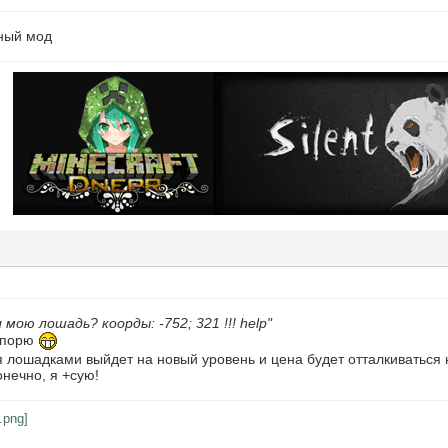
зный мод
 мою лошадь? коорды: -752; 321 !!! help"
 спорю
я лошадками выйдет на новый уровень и цена будет отталкиваться не
онечно, я +сую!