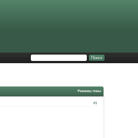
Режимы темы
#1