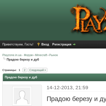
Приветствуем, Гость!
Вход
Регистрация
Playzone.in.ua - Форум
›
Minecraft
›
Рынок
Прадою березу и дуб
Страницы:
1
2
Следующий »
Прадою березу и дуб
14-12-2013, 21:59
Прадою березу и д