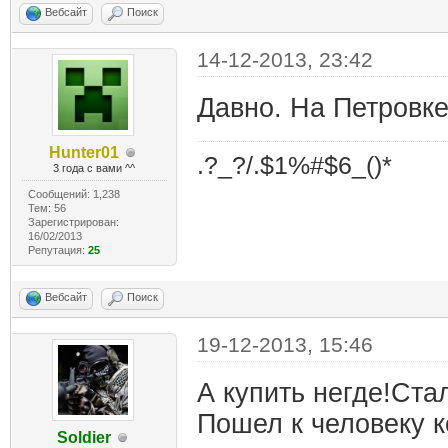
Вебсайт
Поиск
14-12-2013, 23:42
Давно. На Петровке
Hunter01
.?_?/.$1%#$6_()*
3 года с вами ^^
Сообщений: 1,238
Тем: 56
Зарегистрирован:
16/02/2013
Репутация:
25
Вебсайт
Поиск
19-12-2013, 15:46
А купить негде!Ста
Пошел к человеку к
Soldier