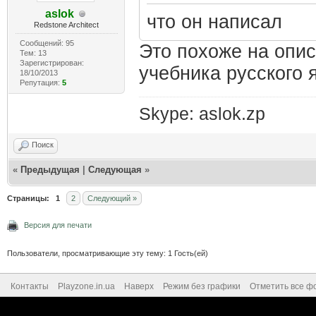
aslok
что он написал
Redstone Architect
Сообщений: 95
Это похоже на опис
Тем: 13
Зарегистрирован:
учебника русского 
18/10/2013
Репутация:
5
Skype: aslok.zp
Поиск
«
Предыдущая
|
Следующая
»
Страницы:
1
2
Следующий »
Версия для печати
Пользователи, просматривающие эту тему: 1 Гость(ей)
Контакты
Playzone.in.ua
Наверх
Режим без графики
Отметить все ф