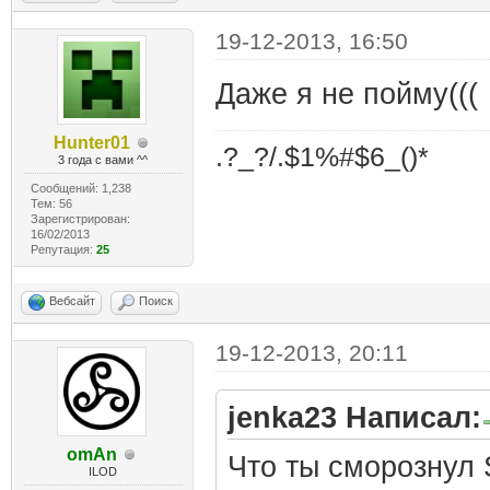
19-12-2013, 16:50
Даже я не пойму(((
Hunter01
.?_?/.$1%#$6_()*
3 года с вами ^^
Сообщений: 1,238
Тем: 56
Зарегистрирован:
16/02/2013
Репутация:
25
Вебсайт
Поиск
19-12-2013, 20:11
jenka23 Написал:
omAn
Что ты сморознул S
ILOD