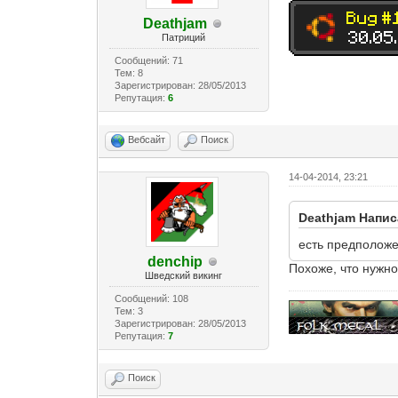
Deathjam
Патриций
Сообщений: 71
Тем: 8
Зарегистрирован: 28/05/2013
Репутация:
6
Вебсайт
Поиск
14-04-2014, 23:21
Deathjam Напис
есть предположе
denchip
Похоже, что нужно
Шведский викинг
Сообщений: 108
Тем: 3
Зарегистрирован: 28/05/2013
Репутация:
7
Поиск