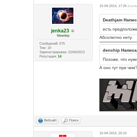
15-04-2014, 17:26
(Сооб
Deathjam Напис
есть предположе
jenka23
Мембер
Абсолютно нету.
Сообщений: 575
Тем: 19
denchip Написа
Зарегистрирован: 22/04/2013
Репутация:
14
Похоже, что нуж
А оно тут при чем
Вебсайт
Поиск
15-04-2014, 20:10