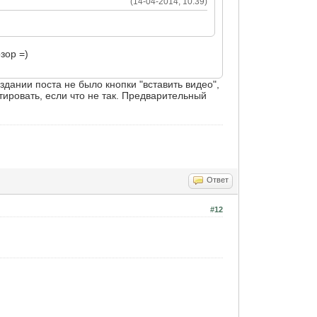
(14-04-2014, 10:39)
зор =)
здании поста не было кнопки "вставить видео",
ктировать, если что не так. Предварительный
Ответ
#12