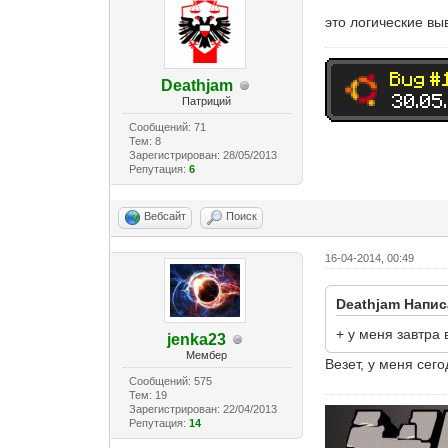
это логические вы
Deathjam
Патриций
Сообщений: 71
Тем: 8
Зарегистрирован: 28/05/2013
Репутация:
6
Вебсайт
Поиск
16-04-2014, 00:49
Deathjam Напис
+ у меня завтра 
jenka23
Мембер
Везет, у меня сег
Сообщений: 575
Тем: 19
Зарегистрирован: 22/04/2013
Репутация:
14