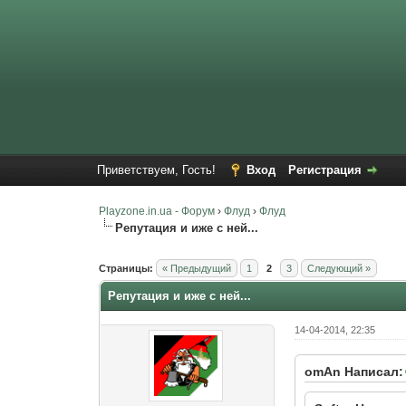
Приветствуем, Гость!
Вход
Регистрация
Playzone.in.ua - Форум
›
Флуд
›
Флуд
Репутация и иже с ней...
Страницы:
« Предыдущий
1
2
3
Следующий »
Репутация и иже с ней...
14-04-2014, 22:35
omAn Написал: