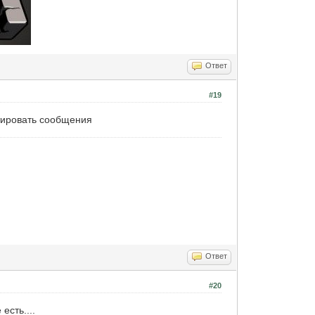
Ответ
#19
ктировать сообщения
Ответ
#20
есть....