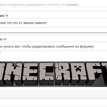
щение последний раз редактировалось: 15-04-2014, 17:26
jenka23
.)
ал:
ние что это от звания зависит
л:
но купить вип, чтобы редактировать сообщения на форуме)
?