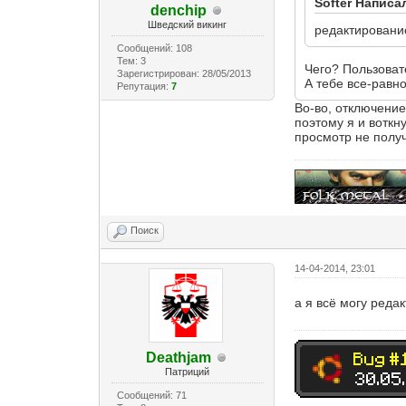
Softer Написа
denchip
Шведский викинг
редактировани
Сообщений: 108
Тем: 3
Чего? Пользоват
Зарегистрирован: 28/05/2013
А тебе все-равн
Репутация:
7
Во-во, отключение
поэтому я и воткн
просмотр не получ
Поиск
14-04-2014, 23:01
а я всё могу реда
Deathjam
Патриций
Сообщений: 71