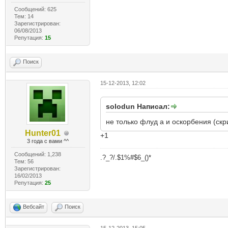
Сообщений: 625
Тем: 14
Зарегистрирован:
06/08/2013
Репутация:
15
Поиск
15-12-2013, 12:02
solodun Написал:
не только флуд а и оскорбения (ск
Hunter01
+1
3 года с вами ^^
Сообщений: 1,238
.?_?/.$1%#$6_()*
Тем: 56
Зарегистрирован:
16/02/2013
Репутация:
25
Вебсайт
Поиск