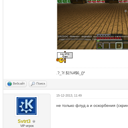
.?_?/.$1%#$6_()*
Вебсайт
Поиск
15-12-2013, 11:49
не только флуд а и оскорбения (скр
Svtrt3
ViP-игрок