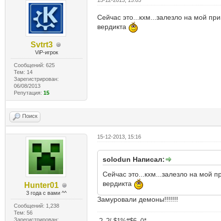
15-12-2013, 15:05
Сейчас это...кхм...залезло на мой пр
вердикта
Svtrt3
ViP-игрок
Сообщений: 625
Тем: 14
Зарегистрирован:
06/08/2013
Репутация:
15
Поиск
15-12-2013, 15:16
solodun Написал:
Сейчас это...кхм...залезло на мой п
вердикта
Hunter01
3 года с вами ^^
Замуровали демоны!!!!!!!
Сообщений: 1,238
Тем: 56
Зарегистрирован:
.?_?/.$1%#$6_()*