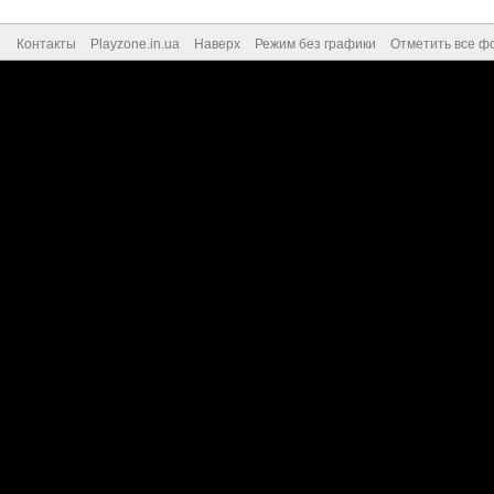
Контакты
Playzone.in.ua
Наверх
Режим без графики
Отметить все ф