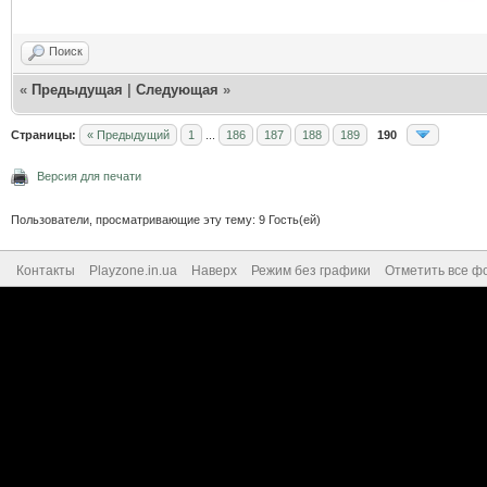
Поиск
«
Предыдущая
|
Следующая
»
Страницы:
« Предыдущий
1
...
186
187
188
189
190
Версия для печати
Пользователи, просматривающие эту тему: 9 Гость(ей)
Контакты
Playzone.in.ua
Наверх
Режим без графики
Отметить все ф