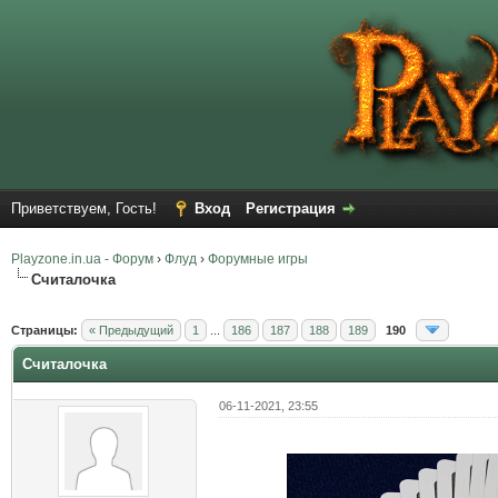
Приветствуем, Гость!
Вход
Регистрация
Playzone.in.ua - Форум
›
Флуд
›
Форумные игры
Считалочка
Страницы:
« Предыдущий
1
...
186
187
188
189
190
Считалочка
06-11-2021, 23:55