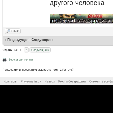
другого человека
Поиск
«
Предыдущая
|
Следующая
»
Страницы:
1
2
Следующий »
Версия для печати
Пользователи, просматривающие эту тему: 1 Гость(ей)
Контакты
Playzone.in.ua
Наверх
Режим без графики
Отметить все ф