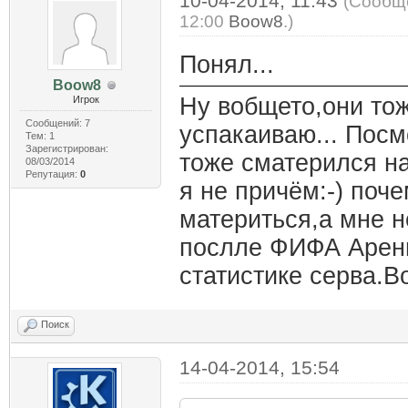
10-04-2014, 11:43
(Сообще
12:00
Boow8
.)
Понял...
Boow8
Ну вобщето,они то
Игрок
Сообщений: 7
успакаиваю... Посм
Тем: 1
Зарегистрирован:
тоже сматерился на
08/03/2014
Репутация:
0
я не причём:-) поч
материться,а мне н
послле ФИФА Арени,
статистике серва.В
Поиск
14-04-2014, 15:54