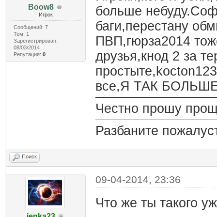
Boow8
больше небуду.Софт
Игрок
баги,перестану обм
Сообщений: 7
Тем: 1
ПВП,гюрза2014 тож
Зарегистрирован:
08/03/2014
друзья,кнод 2 за т
Репутация:
0
простыте,kocton123
все,Я ТАК БОЛЬШЕ
Честно прошу прощ
Разбаните пожалус
Поиск
09-04-2014, 23:36
Что же ты такого уж
jenka23