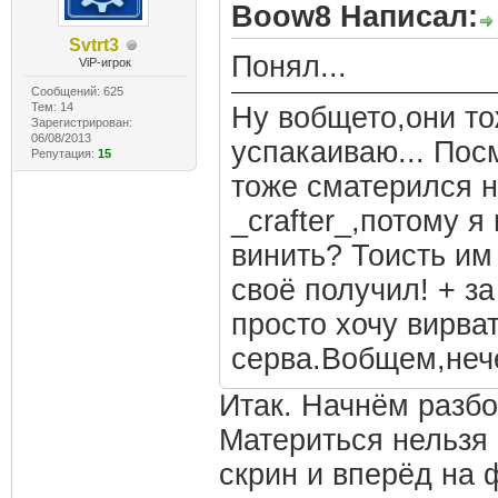
Boow8 Написал:
Svtrt3
Понял...
ViP-игрок
Сообщений: 625
Тем: 14
Ну вобщето,они то
Зарегистрирован:
06/08/2013
успакаиваю... Пос
Репутация:
15
тоже сматерился н
_crafter_,потому я
винить? Тоисть им
своё получил! + з
просто хочу вирват
серва.Вобщем,нече
Итак. Начнём разбо
Материться нельзя 
скрин и вперёд на