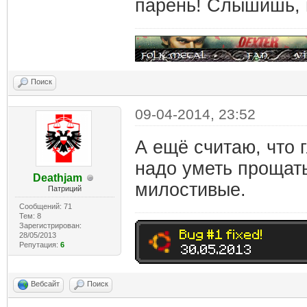
парень! Слышишь, 
Поиск
09-04-2014, 23:52
А ещё считаю, что г
надо уметь прощат
Deathjam
милостивые.
Патриций
Сообщений: 71
Тем: 8
Зарегистрирован:
28/05/2013
Репутация:
6
Вебсайт
Поиск