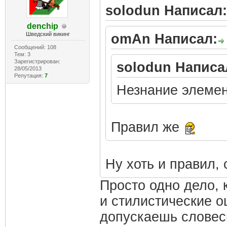
solodun Написал:
denchip
Шведский викинг
omAn Написал:
Сообщений: 108
Тем: 3
Зарегистрирован:
solodun Написа
28/05/2013
Репутация:
7
Незнание элеме
Правил же
Ну хоть и правил, 
Просто одно дело,
и стилистические о
допускаешь словес