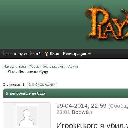
Приветствуем, Гость!
Вход
Регистрация
Playzone.in.ua - Форум
›
Техподдержка
›
Архив
Я так больше не буду
Страницы:
1
2
Следующий »
Я так больше не буду
09-04-2014, 22:59
(Сообщ
23:01
Boow8
.)
Игроки,кого я убил