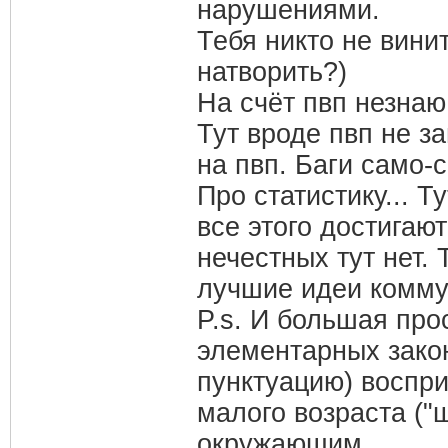
нарушениями.
Тебя никто не вини
натворить?)
На счёт пвп незнаю
Тут вроде пвп не з
на пвп. Баги само-
Про статистику... Т
все этого достигаю
нечестных тут нет.
лучшие идеи коммун
P.s. И большая про
элементарных закон
пунктуацию) воспри
малого возраста ("
окружающим.