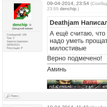
09-04-2014, 23:54
(Сообщ
23:55
denchip
.)
Deathjam Написал
denchip
Шведский викинг
А ещё считаю, что 
Сообщений: 108
Тем: 3
надо уметь проща
Зарегистрирован:
28/05/2013
милостивые
Репутация:
7
Верно подмечено!
Аминь
Поиск