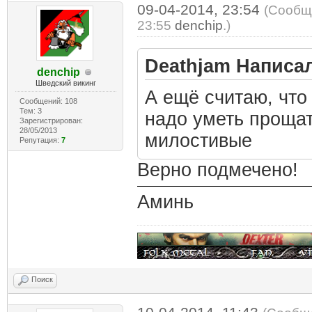
09-04-2014, 23:54
(Сообщ
23:55
denchip
.)
Deathjam Написал
denchip
Шведский викинг
А ещё считаю, что 
Сообщений: 108
Тем: 3
надо уметь проща
Зарегистрирован:
28/05/2013
милостивые
Репутация:
7
Верно подмечено!
Аминь
Поиск