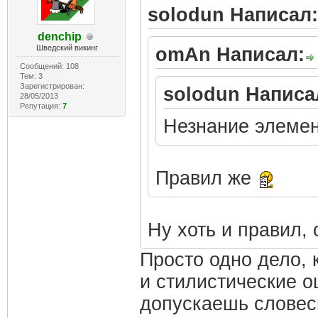
solodun Написал:
denchip
Шведский викинг
omAn Написал:
Сообщений: 108
Тем: 3
Зарегистрирован:
solodun Написа
28/05/2013
Репутация:
7
Незнание элеме
Правил же
Ну хоть и правил, 
Просто одно дело,
и стилистические о
допускаешь словес