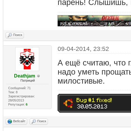
парень! Слышишь, 
Поиск
09-04-2014, 23:52
А ещё считаю, что г
надо уметь прощат
Deathjam
милостивые.
Патриций
Сообщений: 71
Тем: 8
Зарегистрирован:
28/05/2013
Репутация:
6
Вебсайт
Поиск