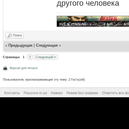
другого человека
Поиск
«
Предыдущая
|
Следующая
»
Страницы:
1
2
Следующий »
Версия для печати
Пользователи, просматривающие эту тему: 2 Гость(ей)
Контакты
Playzone.in.ua
Наверх
Режим без графики
Отметить все ф