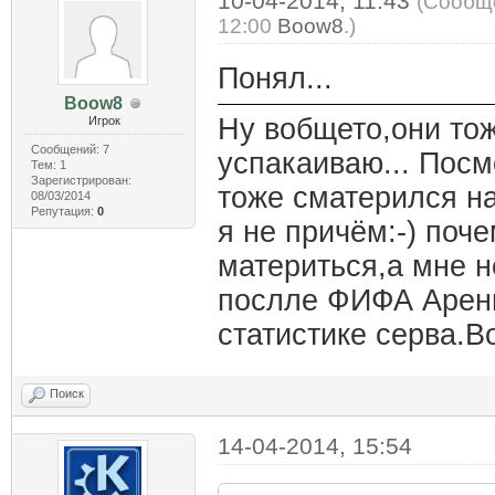
10-04-2014, 11:43
(Сообще
12:00
Boow8
.)
Понял...
Boow8
Ну вобщето,они то
Игрок
Сообщений: 7
успакаиваю... Посм
Тем: 1
Зарегистрирован:
тоже сматерился на
08/03/2014
Репутация:
0
я не причём:-) поч
материться,а мне н
послле ФИФА Арени,
статистике серва.В
Поиск
14-04-2014, 15:54