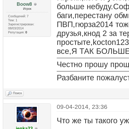
Boow8
больше небуду.Софт
Игрок
баги,перестану обм
Сообщений: 7
Тем: 1
ПВП,гюрза2014 тож
Зарегистрирован:
08/03/2014
друзья,кнод 2 за т
Репутация:
0
простыте,kocton123
все,Я ТАК БОЛЬШЕ
Честно прошу прощ
Разбаните пожалус
Поиск
09-04-2014, 23:36
Что же ты такого уж
jenka23