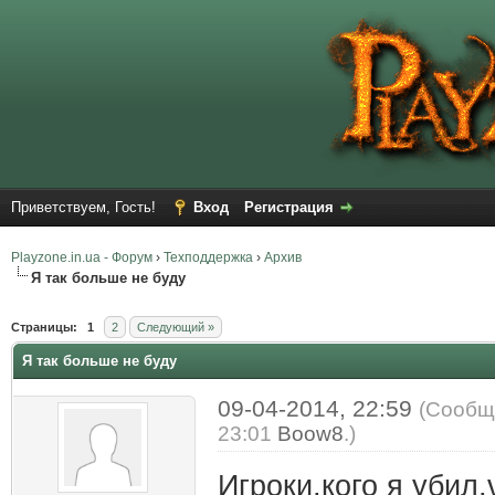
Приветствуем, Гость!
Вход
Регистрация
Playzone.in.ua - Форум
›
Техподдержка
›
Архив
Я так больше не буду
Страницы:
1
2
Следующий »
Я так больше не буду
09-04-2014, 22:59
(Сообщ
23:01
Boow8
.)
Игроки,кого я убил