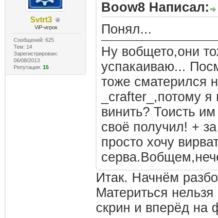
Boow8 Написал:
Svtrt3
Понял...
ViP-игрок
Сообщений: 625
Тем: 14
Ну вобщето,они то
Зарегистрирован:
06/08/2013
успакаиваю... Пос
Репутация:
15
тоже сматерился н
_crafter_,потому я
винить? Тоисть им
своё получил! + з
просто хочу вирват
серва.Вобщем,нече
Итак. Начнём разбо
Материться нельзя 
скрин и вперёд на