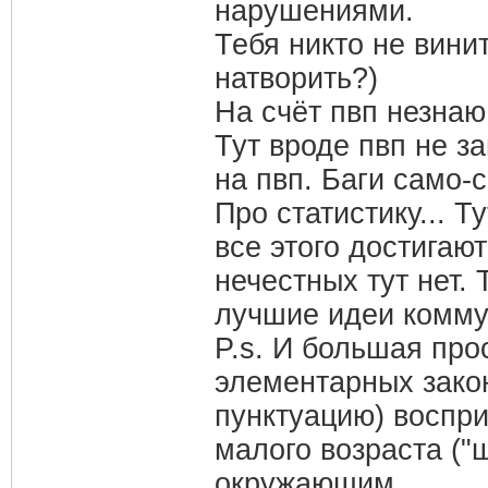
нарушениями.
Тебя никто не вини
натворить?)
На счёт пвп незнаю
Тут вроде пвп не з
на пвп. Баги само-
Про статистику... Т
все этого достигаю
нечестных тут нет.
лучшие идеи коммун
P.s. И большая про
элементарных закон
пунктуацию) воспри
малого возраста ("
окружающим.